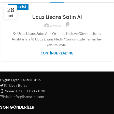
LISANSCINI
28
Ucuz Lisans Satın Al
EKI
0
Admin
💸 Ucuz Lisans Satın Al – Orijinal, Hızlı ve Güvenli Lisans
Anahtarları 🚀 Ucuz Lisans Nedir? Günümüzde hemen her
yazılım, oyu...
CONTINUE READING
Uygun Fiyat, Kaliteli Ürün
Türkiye / Bursa
Phone: +90 551 871 68 30
Mail: info@lisanscini.com
SON GÖNDERILER