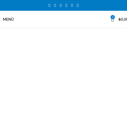
0
MENÜ
₺
0,0
Lisanscini.com
Office
Lisansları
Orjinal Office lisansları ile sınırlarını kaldır.
Satın al