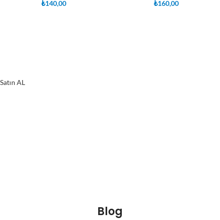
₺
140,00
₺
160,00
Lisanscini
Uygun Fiyatlı Lisans Hizmetleri
Satın AL
Blog