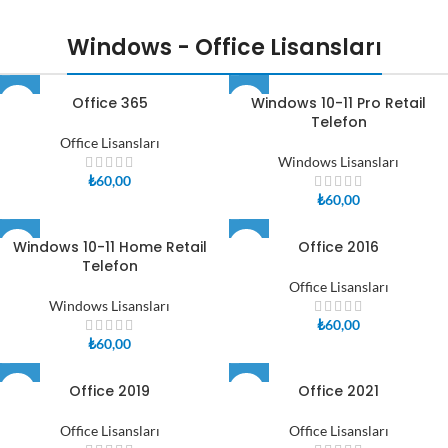
Windows
Lisanscini
Uygun Fiyatlı Office
Lisanscini
Lisansları
Windows - Office Lisansları
Oyun Dünyasına Ucuza
Lisansları
Giriş Yap!
Satın AL
Office 365
Windows 10-11 Pro Retail
Telefon
Office Lisansları
Windows Lisansları
₺
60,00
₺
60,00
Windows 10-11 Home Retail
Office 2016
Telefon
Office Lisansları
Windows Lisansları
₺
60,00
₺
60,00
Office 2019
Office 2021
Office Lisansları
Office Lisansları