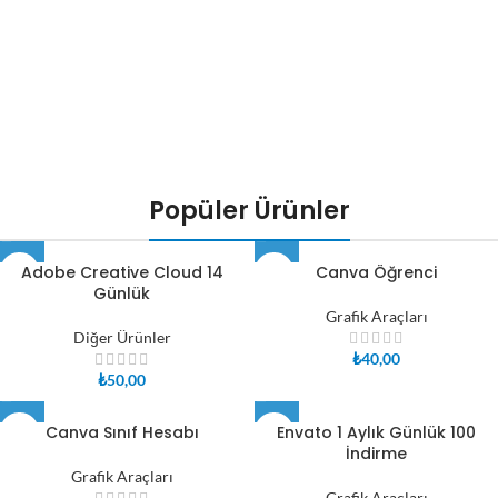
Office 365
Uygun
ENVATO ELEMENTS
Popüler Ürünler
Envato
Fiyatlı
Farkıyla
Adobe Creative Cloud 14
Canva Öğrenci
Günlük
Grafik Araçları
Diğer Ürünler
₺
40,00
₺
50,00
Canva Sınıf Hesabı
Envato 1 Aylık Günlük 100
İndirme
Grafik Araçları
Grafik Araçları