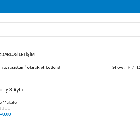
ZDA
BLOG
İLETIŞIM
 yazı asistanı” olarak etiketlendi
Show
9
1
ly 3 Aylık
e Makale
40,00