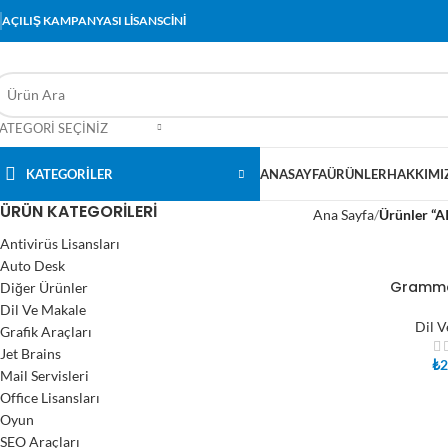
AÇILIŞ KAMPANYASI LİSANSCİNİ
ATEGORI SEÇINIZ
KATEGORİLER
ANASAYFA
ÜRÜNLER
HAKKIMI
ÜRÜN KATEGORILERI
Ana Sayfa
Ürünler “AI
Antivirüs Lisansları
Auto Desk
Grammar
Diğer Ürünler
SEPETE EKLE
Dil Ve Makale
Dil V
Grafik Araçları
Jet Brains
₺
2
Mail Servisleri
Office Lisansları
Oyun
SEO Araçları