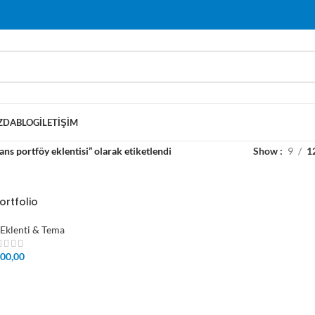
ZDA
BLOG
İLETIŞIM
ans portföy eklentisi” olarak etiketlendi
Show
9
1
ortfolio
Eklenti & Tema
00,00