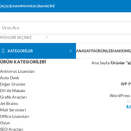
AÇILIŞ KAMPANYASI LİSANSCİNİ
ATEGORI SEÇINIZ
KATEGORİLER
ANASAYFA
ÜRÜNLER
HAKKIMI
ÜRÜN KATEGORILERI
Ana Sayfa
Ürünler “aj
Antivirüs Lisansları
Auto Desk
WP P
Diğer Ürünler
SEPETE EKLE
Dil Ve Makale
WordPress 
Grafik Araçları
Jet Brains
₺
2
Mail Servisleri
Office Lisansları
Oyun
SEO Araçları