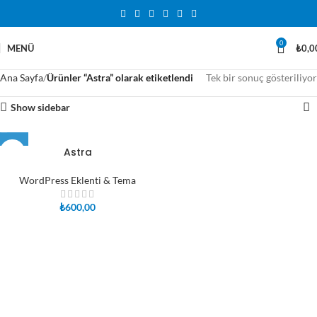
0
MENÜ
₺
0,0
Ana Sayfa
Ürünler “Astra” olarak etiketlendi
Tek bir sonuç gösteriliyor
Show sidebar
Astra
WordPress Eklenti & Tema
₺
600,00