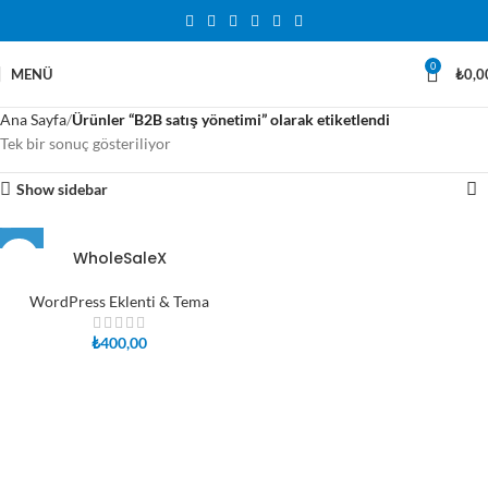
0
MENÜ
₺
0,0
Ana Sayfa
Ürünler “B2B satış yönetimi” olarak etiketlendi
Tek bir sonuç gösteriliyor
Show sidebar
WholeSaleX
WordPress Eklenti & Tema
₺
400,00