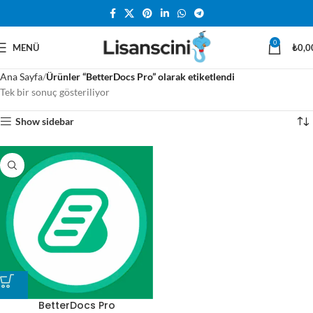
0
MENÜ
₺
0,0
Ana Sayfa
Ürünler “BetterDocs Pro” olarak etiketlendi
Tek bir sonuç gösteriliyor
Show sidebar
BetterDocs Pro