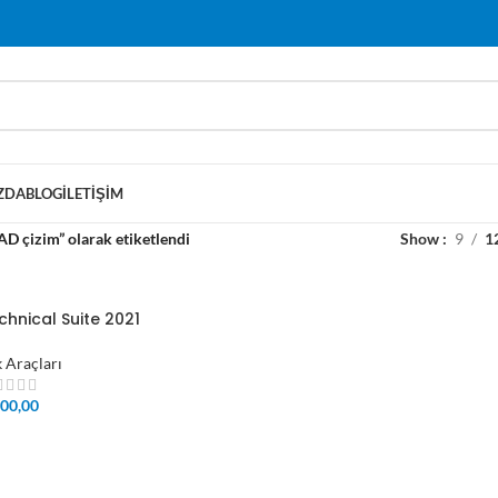
ZDA
BLOG
İLETIŞIM
AD çizim” olarak etiketlendi
Show
9
1
hnical Suite 2021
k Araçları
00,00