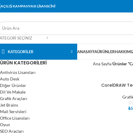
AÇILIŞ KAMPANYASI LİSANSCİNİ
ATEGORI SEÇINIZ
KATEGORİLER
ANASAYFA
ÜRÜNLER
HAKKIMI
ÜRÜN KATEGORILERI
Ana Sayfa
Ürünler “C
Antivirüs Lisansları
Auto Desk
CorelDRAW Tec
Diğer Ürünler
SEPETE EKLE
Dil Ve Makale
Grafi
Grafik Araçları
Jet Brains
₺
5
Mail Servisleri
Office Lisansları
Oyun
SEO Araçları