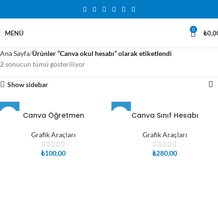
0
MENÜ
₺
0,0
Ana Sayfa
Ürünler “Canva okul hesabı” olarak etiketlendi
2 sonucun tümü gösteriliyor
Show sidebar
Canva Öğretmen
Canva Sınıf Hesabı
Grafik Araçları
Grafik Araçları
₺
100,00
₺
280,00