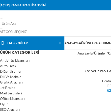
AÇILIŞ KAMPANYASI LİSANSCİNİ
ATEGORI SEÇINIZ
KATEGORİLER
ANASAYFA
ÜRÜNLER
HAKKIMI
ÜRÜN KATEGORILERI
Ana Sayfa
Ürünler “Ca
Antivirüs Lisansları
Auto Desk
Capcut Pro 1 A
Diğer Ürünler
SEPETE EKLE
Dil Ve Makale
Grafi
Grafik Araçları
Jet Brains
₺
2
Mail Servisleri
Office Lisansları
Oyun
SEO Araçları