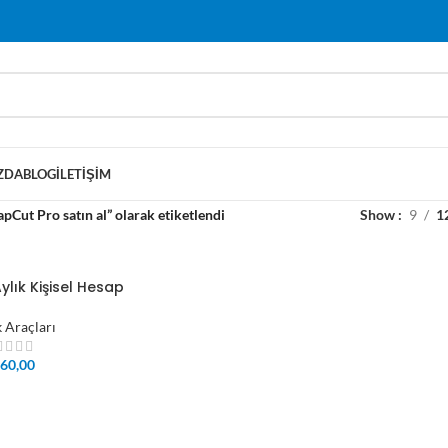
ZDA
BLOG
İLETIŞIM
pCut Pro satın al” olarak etiketlendi
Show
9
1
ylık Kişisel Hesap
k Araçları
60,00