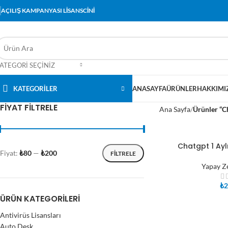
AÇILIŞ KAMPANYASI LİSANSCİNİ
ATEGORI SEÇINIZ
KATEGORİLER
ANASAYFA
ÜRÜNLER
HAKKIMI
FIYAT FILTRELE
Ana Sayfa
Ürünler “Ch
Chatgpt 1 Aylı
SEPETE EKLE
Fiyat:
₺80
—
₺200
FILTRELE
Yapay Z
₺
2
ÜRÜN KATEGORILERI
Antivirüs Lisansları
Auto Desk