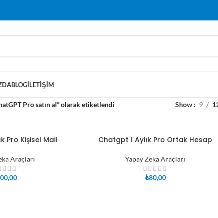
ZDA
BLOG
İLETIŞIM
atGPT Pro satın al” olarak etiketlendi
Show
9
1
k Pro Kişisel Mail
Chatgpt 1 Aylık Pro Ortak Hesap
SEPETE EKLE
eka Araçları
Yapay Zeka Araçları
00,00
₺
80,00