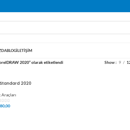
ZDA
BLOG
İLETIŞIM
orelDRAW 2020” olarak etiketlendi
Show
9
1
Standard 2020
k Araçları
80,00