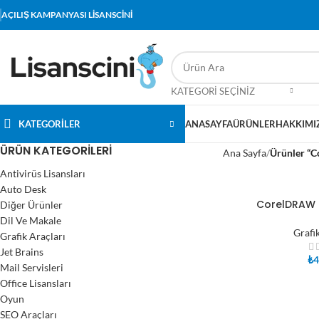
AÇILIŞ KAMPANYASI LİSANSCİNİ
KATEGORI SEÇINIZ
KATEGORİLER
ANASAYFA
ÜRÜNLER
HAKKIMI
ÜRÜN KATEGORILERI
Ana Sayfa
Ürünler “C
Antivirüs Lisansları
Auto Desk
CorelDRAW 
Diğer Ürünler
SEPETE EKLE
Dil Ve Makale
Grafi
Grafik Araçları
Jet Brains
₺
4
Mail Servisleri
Office Lisansları
Oyun
SEO Araçları