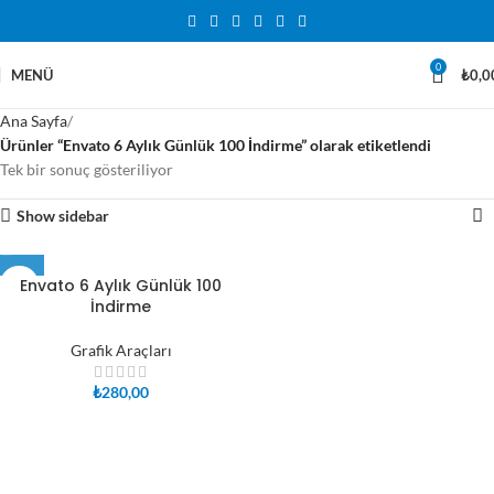
0
MENÜ
₺
0,0
Ana Sayfa
Ürünler “Envato 6 Aylık Günlük 100 İndirme” olarak etiketlendi
Tek bir sonuç gösteriliyor
Show sidebar
Envato 6 Aylık Günlük 100
İndirme
Grafik Araçları
₺
280,00