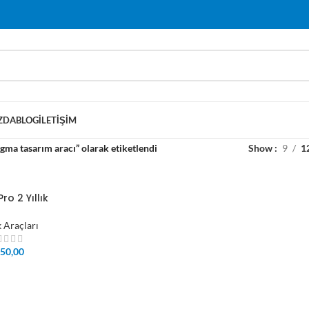
ZDA
BLOG
İLETIŞIM
gma tasarım aracı” olarak etiketlendi
Show
9
1
ro 2 Yıllık
k Araçları
50,00