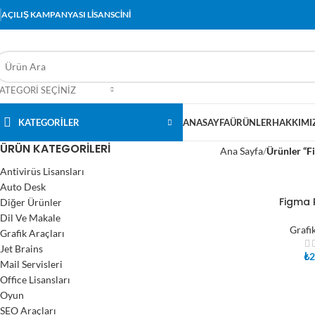
AÇILIŞ KAMPANYASI LİSANSCİNİ
ATEGORI SEÇINIZ
KATEGORİLER
ANASAYFA
ÜRÜNLER
HAKKIMI
ÜRÜN KATEGORILERI
Ana Sayfa
Ürünler “Fi
Antivirüs Lisansları
Auto Desk
Figma P
Diğer Ürünler
SEPETE EKLE
Dil Ve Makale
Grafi
Grafik Araçları
Jet Brains
₺
2
Mail Servisleri
Office Lisansları
Oyun
SEO Araçları