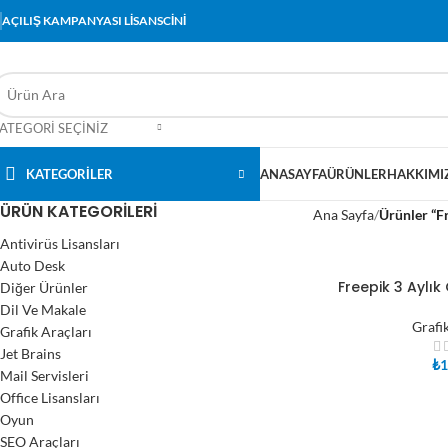
AÇILIŞ KAMPANYASI LİSANSCİNİ
ATEGORI SEÇINIZ
KATEGORİLER
ANASAYFA
ÜRÜNLER
HAKKIMI
ÜRÜN KATEGORILERI
Ana Sayfa
Ürünler “Fr
Antivirüs Lisansları
Auto Desk
Freepik 3 Aylık
Diğer Ürünler
SEPETE EKLE
Dil Ve Makale
Grafi
Grafik Araçları
Jet Brains
₺
1
Mail Servisleri
Office Lisansları
Oyun
SEO Araçları