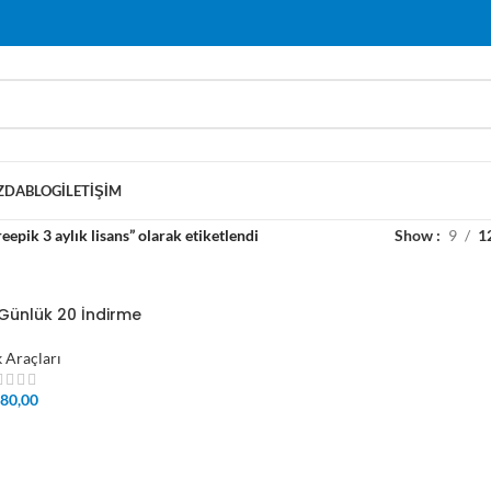
ZDA
BLOG
İLETIŞIM
eepik 3 aylık lisans” olarak etiketlendi
Show
9
1
 Günlük 20 İndirme
k Araçları
80,00