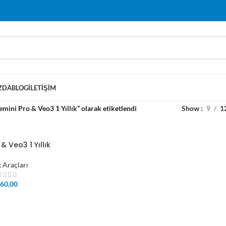
ZDA
BLOG
İLETIŞIM
mini Pro & Veo3 1 Yıllık” olarak etiketlendi
Show
9
1
& Veo3 1 Yıllık
k Araçları
60,00