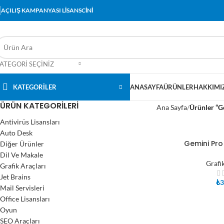
AÇILIŞ KAMPANYASI LİSANSCİNİ
ATEGORI SEÇINIZ
KATEGORİLER
ANASAYFA
ÜRÜNLER
HAKKIMI
ÜRÜN KATEGORILERI
Ana Sayfa
Ürünler “Ge
Antivirüs Lisansları
Auto Desk
Gemini Pro 
Diğer Ürünler
SEPETE EKLE
Dil Ve Makale
Grafi
Grafik Araçları
Jet Brains
₺
3
Mail Servisleri
Office Lisansları
Oyun
SEO Araçları