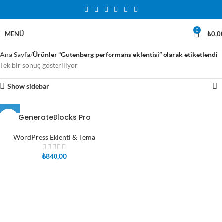
0
MENÜ
₺
0,0
Ana Sayfa
Ürünler “Gutenberg performans eklentisi” olarak etiketlendi
Tek bir sonuç gösteriliyor
Show sidebar
GenerateBlocks Pro
WordPress Eklenti & Tema
₺
840,00