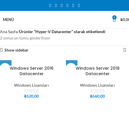
0
MENÜ
₺
0,0
Ana Sayfa
Ürünler “Hyper-V Datacenter” olarak etiketlendi
2 sonucun tümü gösteriliyor
Show sidebar
Windows Server 2016
Windows Server 2019
Datacenter
Datacenter
Windows Lisansları
Windows Lisansları
₺
520,00
₺
560,00