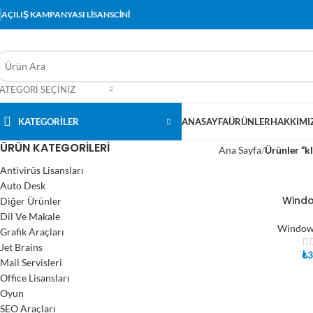
AÇILIŞ KAMPANYASI LİSANSCİNİ
ATEGORI SEÇINIZ
KATEGORİLER
ANASAYFA
ÜRÜNLER
HAKKIMI
ÜRÜN KATEGORILERI
Ana Sayfa
Ürünler “k
Antivirüs Lisansları
Auto Desk
Windo
Diğer Ürünler
SEPETE EKLE
Dil Ve Makale
Windows
Grafik Araçları
Jet Brains
₺
3
Mail Servisleri
Office Lisansları
Oyun
SEO Araçları