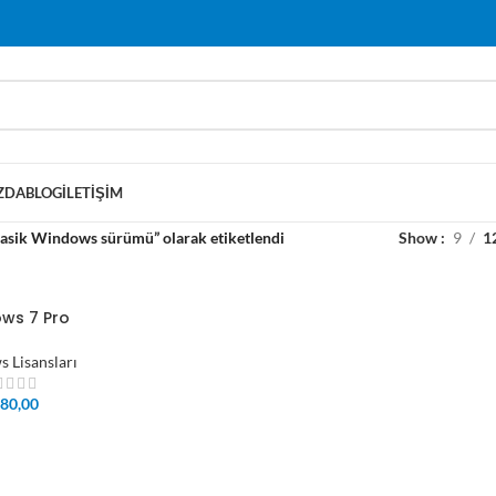
ZDA
BLOG
İLETIŞIM
lasik Windows sürümü” olarak etiketlendi
Show
9
1
ws 7 Pro
 Lisansları
80,00