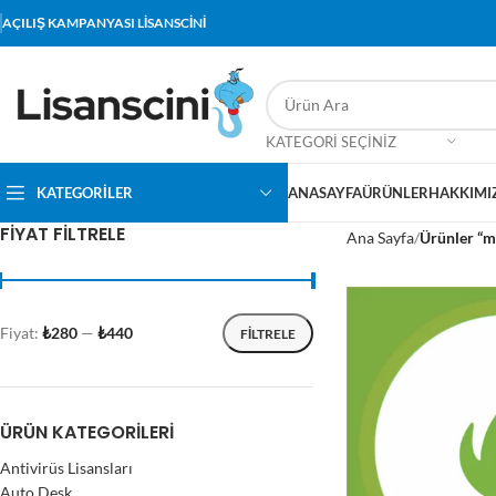
AÇILIŞ KAMPANYASI LİSANSCİNİ
KATEGORI SEÇINIZ
KATEGORİLER
ANASAYFA
ÜRÜNLER
HAKKIMI
FIYAT FILTRELE
Ana Sayfa
Ürünler “m
Fiyat:
₺280
—
₺440
FILTRELE
ÜRÜN KATEGORILERI
Antivirüs Lisansları
Auto Desk