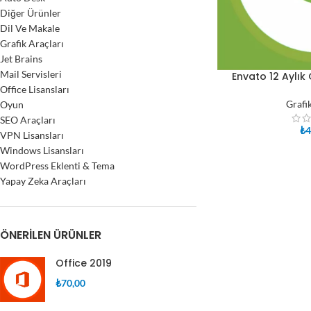
Diğer Ürünler
Dil Ve Makale
Grafik Araçları
Jet Brains
Mail Servisleri
Envato 12 Aylık
SEPETE EKLE
Office Lisansları
Grafi
Oyun
SEO Araçları
₺
4
VPN Lisansları
Windows Lisansları
WordPress Eklenti & Tema
Yapay Zeka Araçları
ÖNERILEN ÜRÜNLER
Office 2019
₺
70,00