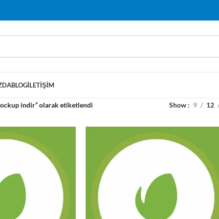
ZDA
BLOG
İLETIŞIM
ockup indir” olarak etiketlendi
Show
9
12