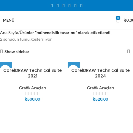
0
MENÜ
₺
0,0
Ana Sayfa
Ürünler “mühendislik tasarımı” olarak etiketlendi
2 sonucun tümü gösteriliyor
Show sidebar
CorelDRAW Technical Suite
CorelDRAW Technical Suite
2021
2024
Grafik Araçları
Grafik Araçları
₺
500,00
₺
520,00