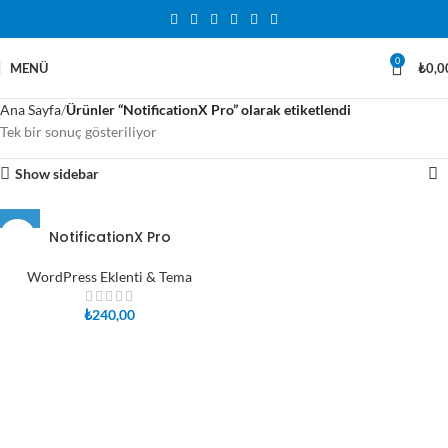
0
MENÜ
₺
0,0
Ana Sayfa
Ürünler “NotificationX Pro” olarak etiketlendi
Tek bir sonuç gösteriliyor
Show sidebar
NotificationX Pro
WordPress Eklenti & Tema
₺
240,00