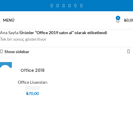
0
MENÜ
₺
0,0
Ana Sayfa
Ürünler “Office 2019 satın al” olarak etiketlendi
Tek bir sonuç gösteriliyor
Show sidebar
Office 2019
Office Lisansları
₺
70,00