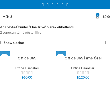
0
MENÜ
₺
0,0
Ana Sayfa
Ürünler “OneDrive” olarak etiketlendi
2 sonucun tümü gösteriliyor
Show sidebar
Office 365
Office 365 İsme Özel
Office Lisansları
Office Lisansları
₺
60,00
₺
120,00