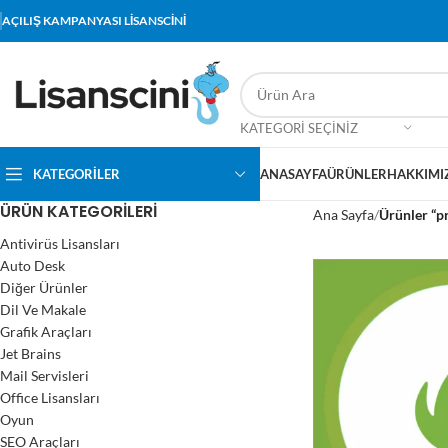
AÇILIŞ KAMPANYASI LİSANSCİNİ
KATEGORI SEÇINIZ
KATEGORİLER
ANASAYFA
ÜRÜNLER
HAKKIMI
ÜRÜN KATEGORILERI
Ana Sayfa
Ürünler “p
Antivirüs Lisansları
Auto Desk
Diğer Ürünler
Dil Ve Makale
Grafik Araçları
Jet Brains
Mail Servisleri
Office Lisansları
Oyun
SEO Araçları