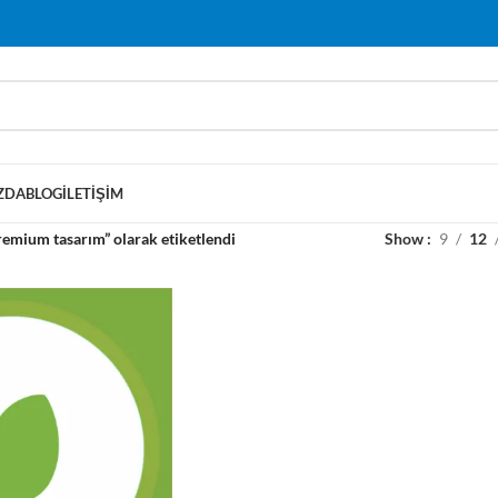
ZDA
BLOG
İLETIŞIM
remium tasarım” olarak etiketlendi
Show
9
12