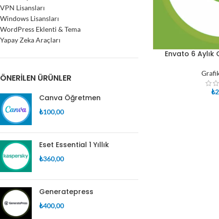
VPN Lisansları
Windows Lisansları
WordPress Eklenti & Tema
Yapay Zeka Araçları
Envato 6 Aylık 
SEPETE EKLE
Grafi
ÖNERILEN ÜRÜNLER
₺
2
Canva Öğretmen
₺
100,00
Eset Essential 1 Yıllık
₺
360,00
Generatepress
₺
400,00