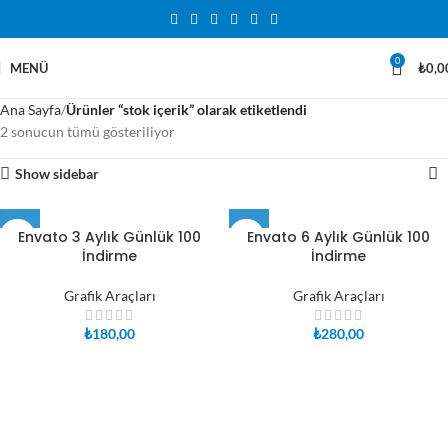
0
MENÜ
₺
0,0
Ana Sayfa
Ürünler “stok içerik” olarak etiketlendi
2 sonucun tümü gösteriliyor
Show sidebar
Envato 3 Aylık Günlük 100
Envato 6 Aylık Günlük 100
İndirme
İndirme
Grafik Araçları
Grafik Araçları
₺
180,00
₺
280,00