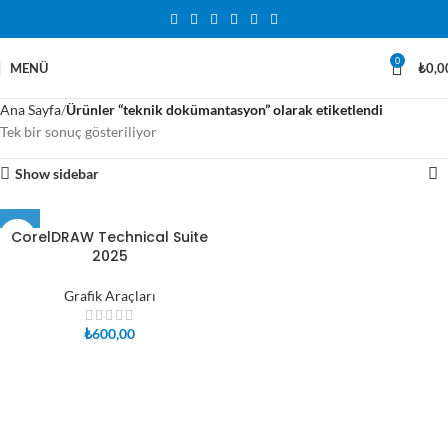
0
MENÜ
₺
0,0
Ana Sayfa
Ürünler “teknik dokümantasyon” olarak etiketlendi
Tek bir sonuç gösteriliyor
Show sidebar
CorelDRAW Technical Suite
2025
Grafik Araçları
₺
600,00