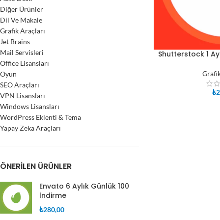
Diğer Ürünler
Dil Ve Makale
Grafik Araçları
Jet Brains
Mail Servisleri
Shutterstock 1 Ay
SEPETE EKLE
Office Lisansları
Grafi
Oyun
SEO Araçları
₺
2
VPN Lisansları
Windows Lisansları
WordPress Eklenti & Tema
Yapay Zeka Araçları
ÖNERILEN ÜRÜNLER
Envato 6 Aylık Günlük 100
İndirme
₺
280,00