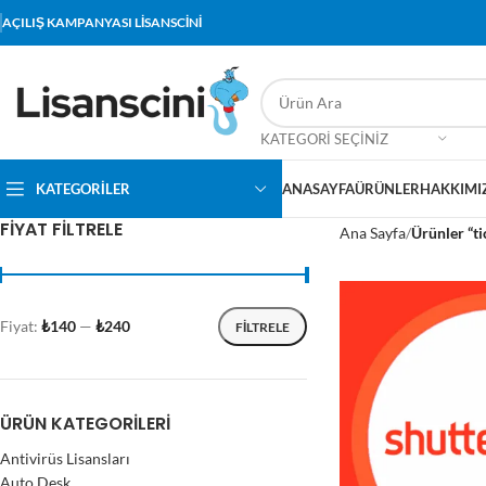
AÇILIŞ KAMPANYASI LİSANSCİNİ
KATEGORI SEÇINIZ
KATEGORİLER
ANASAYFA
ÜRÜNLER
HAKKIMI
FIYAT FILTRELE
Ana Sayfa
Ürünler “ti
Fiyat:
₺140
—
₺240
FILTRELE
ÜRÜN KATEGORILERI
Antivirüs Lisansları
Auto Desk