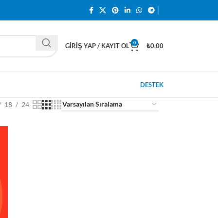
0
GIRIŞ YAP / KAYIT OL
₺
0,00
DESTEK
18
24