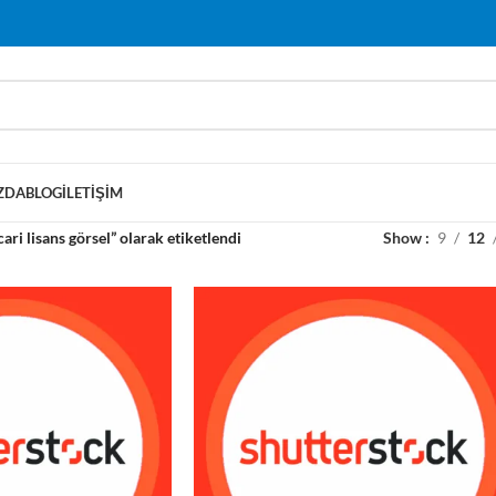
ZDA
BLOG
İLETIŞIM
cari lisans görsel” olarak etiketlendi
Show
9
12