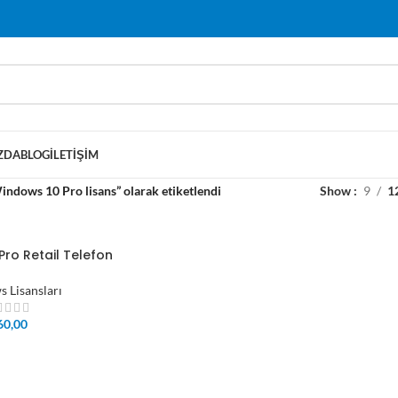
ZDA
BLOG
İLETIŞIM
indows 10 Pro lisans” olarak etiketlendi
Show
9
1
Pro Retail Telefon
 Lisansları
60,00