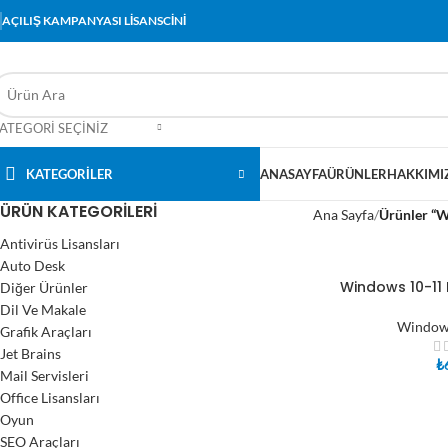
AÇILIŞ KAMPANYASI LİSANSCİNİ
ATEGORI SEÇINIZ
KATEGORİLER
ANASAYFA
ÜRÜNLER
HAKKIMI
ÜRÜN KATEGORILERI
Ana Sayfa
Ürünler “W
Antivirüs Lisansları
Auto Desk
Windows 10-11 
Diğer Ürünler
SEPETE EKLE
Dil Ve Makale
Windows
Grafik Araçları
Jet Brains
₺
Mail Servisleri
Office Lisansları
Oyun
SEO Araçları