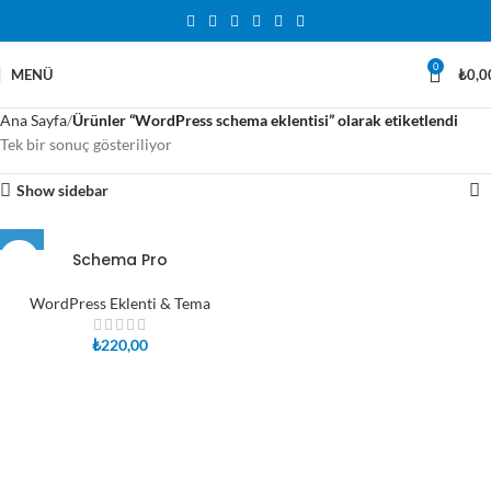
0
MENÜ
₺
0,0
Ana Sayfa
Ürünler “WordPress schema eklentisi” olarak etiketlendi
Tek bir sonuç gösteriliyor
Show sidebar
Schema Pro
WordPress Eklenti & Tema
₺
220,00