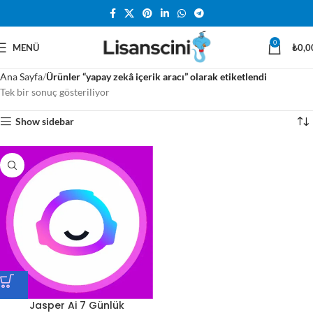
0
MENÜ
₺
0,0
Ana Sayfa
Ürünler “yapay zekâ içerik aracı” olarak etiketlendi
Tek bir sonuç gösteriliyor
Show sidebar
Jasper Ai 7 Günlük