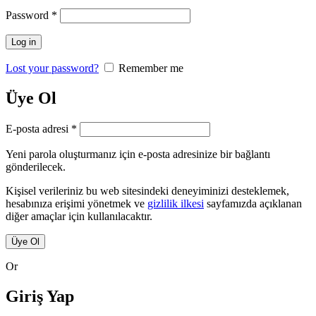
Gerekli
Password
*
Log in
Lost your password?
Remember me
Üye Ol
Gerekli
E-posta adresi
*
Yeni parola oluşturmanız için e-posta adresinize bir bağlantı
gönderilecek.
Kişisel verileriniz bu web sitesindeki deneyiminizi desteklemek,
hesabınıza erişimi yönetmek ve
gizlilik ilkesi
sayfamızda açıklanan
diğer amaçlar için kullanılacaktır.
Üye Ol
Or
Giriş Yap