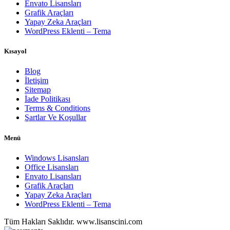
Envato Lisansları
Grafik Araçları
Yapay Zeka Araçları
WordPress Eklenti – Tema
Kısayol
Blog
İletişim
Sitemap
İade Politikası
Terms & Conditions
Şartlar Ve Koşullar
Menü
Windows Lisansları
Office Lisansları
Envato Lisansları
Grafik Araçları
Yapay Zeka Araçları
WordPress Eklenti – Tema
Tüm Hakları Saklıdır. www.lisanscini.com