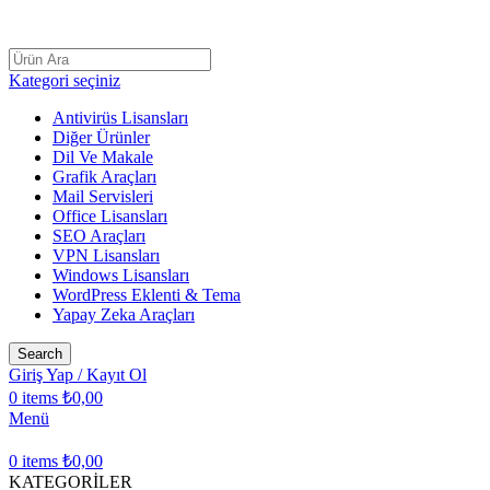
AÇILIŞ KAMPANYASI LİSANSCİNİ
Kategori seçiniz
Antivirüs Lisansları
Diğer Ürünler
Dil Ve Makale
Grafik Araçları
Mail Servisleri
Office Lisansları
SEO Araçları
VPN Lisansları
Windows Lisansları
WordPress Eklenti & Tema
Yapay Zeka Araçları
Search
Giriş Yap / Kayıt Ol
0
items
₺
0,00
Menü
0
items
₺
0,00
KATEGORİLER