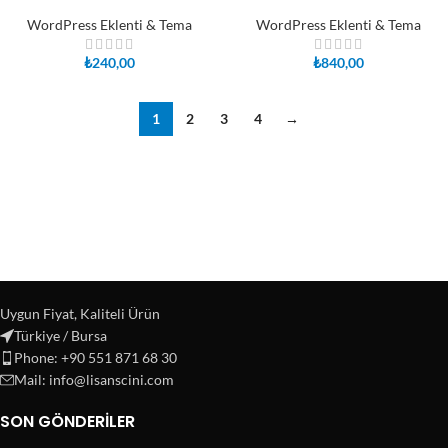
WordPress Eklenti & Tema
WordPress Eklenti & Tema
₺
240,00
₺
840,00
1
2
3
4
→
Uygun Fiyat, Kaliteli Ürün
Türkiye / Bursa
Phone: +90 551 871 68 30
Mail: info@lisanscini.com
SON GÖNDERILER