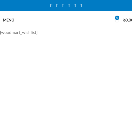
0
MENÜ
₺
0,0
[woodmart_wishlist]