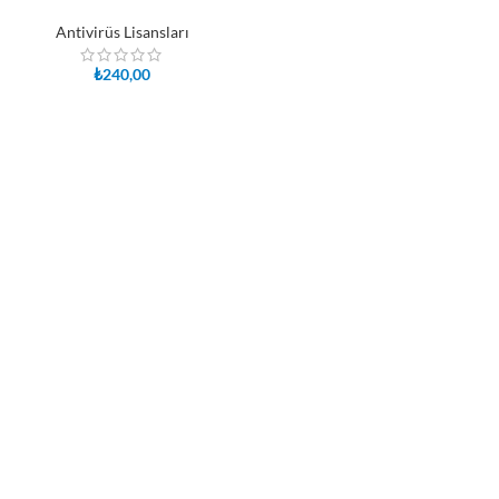
Antivirüs Lisansları
₺
240,00