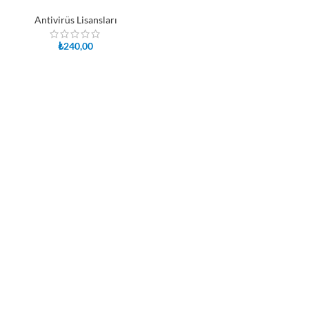
Antivirüs Lisansları
₺
240,00