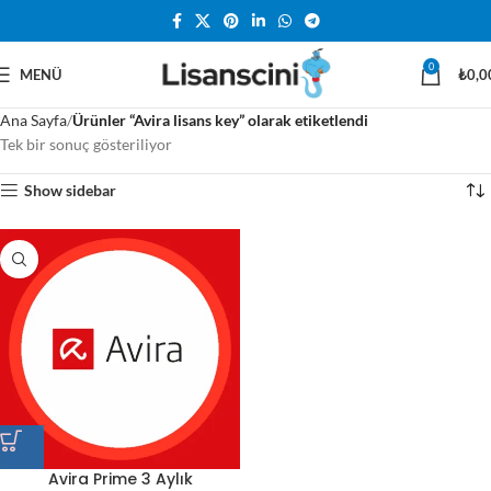
0
MENÜ
₺
0,0
Ana Sayfa
Ürünler “Avira lisans key” olarak etiketlendi
Tek bir sonuç gösteriliyor
Show sidebar
Avira Prime 3 Aylık