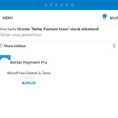
0
MENÜ
₺
0,0
Ana Sayfa
Ürünler “Better Payment lisans” olarak etiketlendi
Tek bir sonuç gösteriliyor
Show sidebar
Better Payment Pro
WordPress Eklenti & Tema
₺
240,00