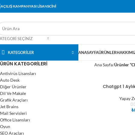
AÇILIŞ KAMPANYASI LİSANSCİNİ
ATEGORI SEÇINIZ
KATEGORİLER
ANASAYFA
ÜRÜNLER
HAKKIMI
ÜRÜN KATEGORILERI
Ana Sayfa
Ürünler “C
Antivirüs Lisansları
Auto Desk
Chatgpt 1 Aylı
Diğer Ürünler
SEPETE EKLE
Dil Ve Makale
Yapay Z
Grafik Araçları
Jet Brains
₺
Mail Servisleri
Office Lisansları
Oyun
SEO Araçları