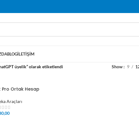
ZDA
BLOG
İLETIŞIM
hatGPT üyelik” olarak etiketlendi
Show
9
1
k Pro Ortak Hesap
eka Araçları
80,00