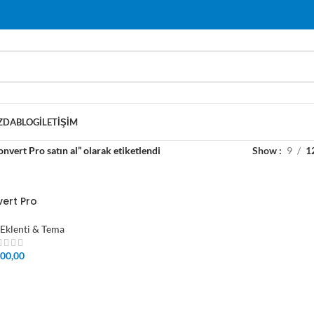
ZDA
BLOG
İLETIŞIM
nvert Pro satın al” olarak etiketlendi
Show
9
1
ert Pro
Eklenti & Tema
00,00