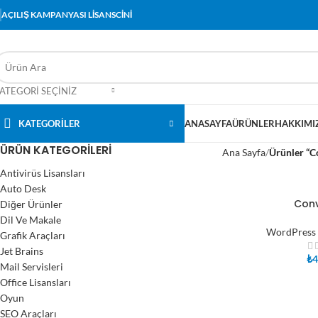
AÇILIŞ KAMPANYASI LİSANSCİNİ
ATEGORI SEÇINIZ
KATEGORİLER
ANASAYFA
ÜRÜNLER
HAKKIMI
ÜRÜN KATEGORILERI
Ana Sayfa
Ürünler “Co
Antivirüs Lisansları
Auto Desk
Conv
Diğer Ürünler
SEPETE EKLE
Dil Ve Makale
WordPress 
Grafik Araçları
Jet Brains
₺
4
Mail Servisleri
Office Lisansları
Oyun
SEO Araçları