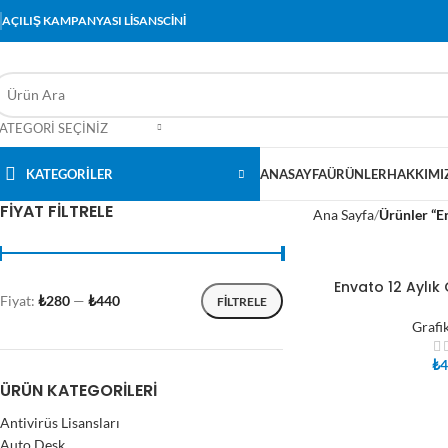
AÇILIŞ KAMPANYASI LİSANSCİNİ
ATEGORI SEÇINIZ
KATEGORİLER
ANASAYFA
ÜRÜNLER
HAKKIMI
FIYAT FILTRELE
Ana Sayfa
Ürünler “En
Envato 12 Aylık
SEPETE EKLE
Fiyat:
₺280
—
₺440
FILTRELE
Grafi
₺
4
ÜRÜN KATEGORILERI
Antivirüs Lisansları
Auto Desk