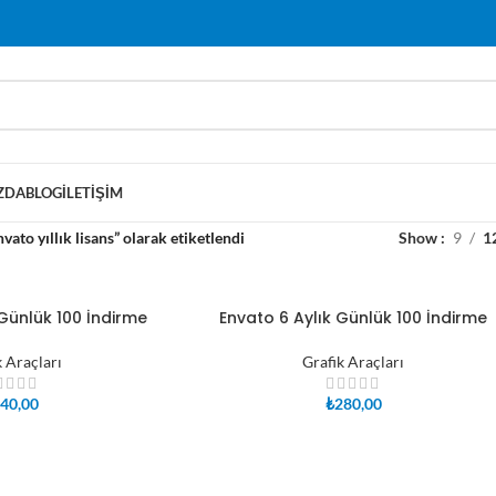
ZDA
BLOG
İLETIŞIM
vato yıllık lisans” olarak etiketlendi
Show
9
1
 Günlük 100 İndirme
Envato 6 Aylık Günlük 100 İndirme
SEPETE EKLE
k Araçları
Grafik Araçları
40,00
₺
280,00