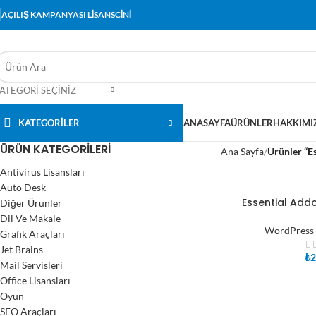
AÇILIŞ KAMPANYASI LİSANSCİNİ
ATEGORI SEÇINIZ
KATEGORİLER
ANASAYFA
ÜRÜNLER
HAKKIMI
ÜRÜN KATEGORILERI
Ana Sayfa
Ürünler “Es
Antivirüs Lisansları
Auto Desk
Essential Add
Diğer Ürünler
SEPETE EKLE
Dil Ve Makale
WordPress 
Grafik Araçları
Jet Brains
₺
2
Mail Servisleri
Office Lisansları
Oyun
SEO Araçları