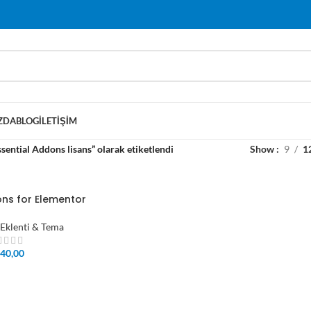
ZDA
BLOG
İLETIŞIM
sential Addons lisans” olarak etiketlendi
Show
9
1
ons for Elementor
Eklenti & Tema
40,00