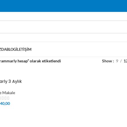
ZDA
BLOG
İLETIŞIM
rammarly hesap” olarak etiketlendi
Show
9
1
ly 3 Aylık
e Makale
40,00