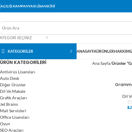
AÇILIŞ KAMPANYASI LİSANSCİNİ
ATEGORI SEÇINIZ
KATEGORİLER
ANASAYFA
ÜRÜNLER
HAKKIMI
ÜRÜN KATEGORILERI
Ana Sayfa
Ürünler “G
Antivirüs Lisansları
Auto Desk
Grammar
Diğer Ürünler
SEPETE EKLE
Dil Ve Makale
Dil V
Grafik Araçları
Jet Brains
₺
2
Mail Servisleri
Office Lisansları
Oyun
SEO Araçları