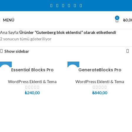
0
MENÜ
₺
0,0
Ana Sayfa
Ürünler “Gutenberg blok eklentisi” olarak etiketlendi
2 sonucun tümü gösteriliyor
Show sidebar
Essential Blocks Pro
GenerateBlocks Pro
WordPress Eklenti & Tema
WordPress Eklenti & Tema
₺
240,00
₺
840,00