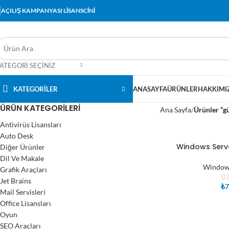
AÇILIŞ KAMPANYASI LİSANSCİNİ
ATEGORI SEÇINIZ
KATEGORİLER
ANASAYFA
ÜRÜNLER
HAKKIMI
ÜRÜN KATEGORILERI
Ana Sayfa
Ürünler “gü
Antivirüs Lisansları
Auto Desk
Windows Serv
Diğer Ürünler
SEPETE EKLE
Dil Ve Makale
Windows
Grafik Araçları
Jet Brains
₺
7
Mail Servisleri
Office Lisansları
Oyun
SEO Araçları