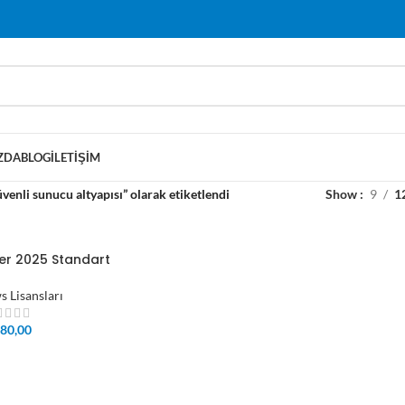
ZDA
BLOG
İLETIŞIM
venli sunucu altyapısı” olarak etiketlendi
Show
9
1
er 2025 Standart
 Lisansları
80,00