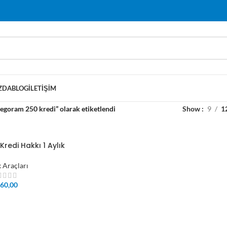
ZDA
BLOG
İLETIŞIM
degoram 250 kredi” olarak etiketlendi
Show
9
1
redi Hakkı 1 Aylık
k Araçları
60,00