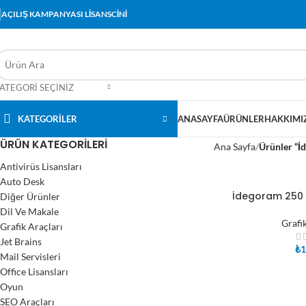
AÇILIŞ KAMPANYASI LİSANSCİNİ
ATEGORI SEÇINIZ
KATEGORİLER
ANASAYFA
ÜRÜNLER
HAKKIMI
ÜRÜN KATEGORILERI
Ana Sayfa
Ürünler “İ
Antivirüs Lisansları
Auto Desk
İdegoram 250 K
Diğer Ürünler
SEPETE EKLE
Dil Ve Makale
Grafi
Grafik Araçları
Jet Brains
₺
1
Mail Servisleri
Office Lisansları
Oyun
SEO Araçları