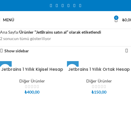
0
MENÜ
₺
0,0
Ana Sayfa
Ürünler “JetBrains satın al” olarak etiketlendi
2 sonucun tümü gösteriliyor
Show sidebar
Jetbrains 1 Yıllık Kişisel Hesap
Jetbrains 1 Yıllık Ortak Hesap
Diğer Ürünler
Diğer Ürünler
₺
400,00
₺
150,00