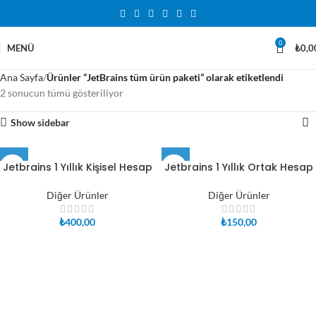
0
MENÜ
₺
0,0
Ana Sayfa
Ürünler “JetBrains tüm ürün paketi” olarak etiketlendi
2 sonucun tümü gösteriliyor
Show sidebar
Jetbrains 1 Yıllık Kişisel Hesap
Jetbrains 1 Yıllık Ortak Hesap
Diğer Ürünler
Diğer Ürünler
₺
400,00
₺
150,00