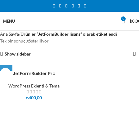
0
MENÜ
₺
0,0
Ana Sayfa
Ürünler “JetFormBuilder lisans” olarak etiketlendi
Tek bir sonuç gösteriliyor
Show sidebar
JetFormBuilder Pro
WordPress Eklenti & Tema
₺
400,00