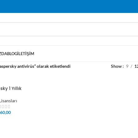
ZDA
BLOG
İLETIŞIM
spersky antivirüs” olarak etiketlendi
Show
9
1
ky 1 Yıllık
isansları
60,00