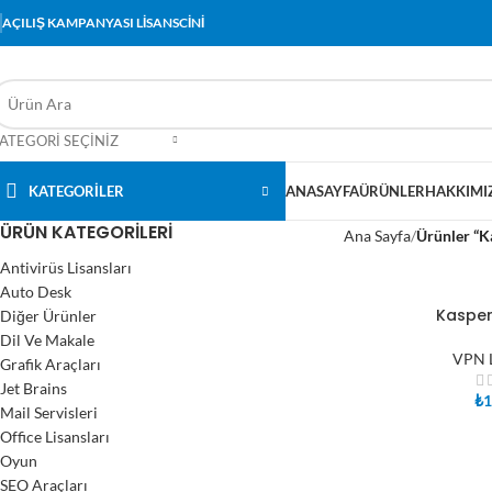
AÇILIŞ KAMPANYASI LİSANSCİNİ
ATEGORI SEÇINIZ
KATEGORİLER
ANASAYFA
ÜRÜNLER
HAKKIMI
ÜRÜN KATEGORILERI
Ana Sayfa
Ürünler “Ka
Antivirüs Lisansları
Auto Desk
Kaspers
Diğer Ürünler
SEPETE EKLE
Dil Ve Makale
VPN L
Grafik Araçları
Jet Brains
₺
1
Mail Servisleri
Office Lisansları
Oyun
SEO Araçları