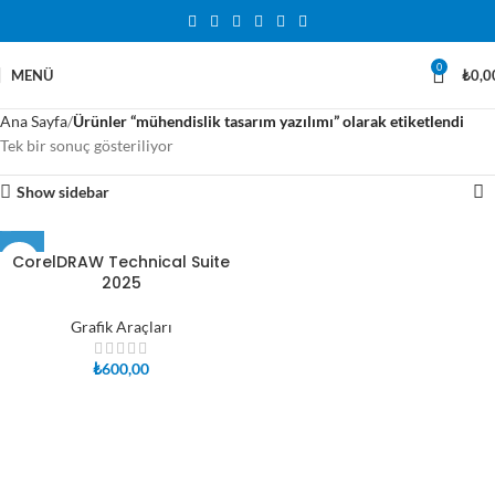
0
MENÜ
₺
0,0
Ana Sayfa
Ürünler “mühendislik tasarım yazılımı” olarak etiketlendi
Tek bir sonuç gösteriliyor
Show sidebar
CorelDRAW Technical Suite
2025
Grafik Araçları
₺
600,00